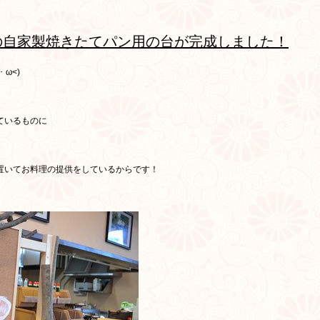
の自家製焼きたてパン用の台が完成しました！
 ω<)ゞ
ているものに
置いてお料理の提供をしているからです！