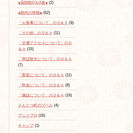
●薬師館Q＆A集●
(2)
●館内の情報●
(52)
「お食事について」のＱ＆Ａ
(9)
「その他」のＱ＆Ａ
(11)
「交通アクセスについて」のＱ
＆Ａ
(15)
「周辺観光について」のＱ＆Ａ
(7)
「客室について」のＱ＆Ａ
(11)
「料金について」のＱ＆Ａ
(8)
「施設について」のＱ＆Ａ
(16)
えんとつ町のプペル
(4)
アニメブロ
(16)
キャンプ
(1)