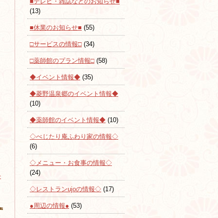
■テレビ・雑誌などのお知らせ■
(13)
■休業のお知らせ■
(55)
□サービスの情報□
(34)
□薬師館のプラン情報□
(58)
◆イベント情報◆
(35)
◆菱野温泉郷のイベント情報◆
(10)
◆薬師館のイベント情報◆
(10)
◇べじたり庵ふわり家の情報◇
(6)
◇メニュー・お食事の情報◇
(24)
◇
◇レストランujoの情報◇
(17)
●周辺の情報●
(53)