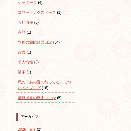
ゲッター泉
(4)
コワーキングスペース
(1)
会社情報
(5)
商品
(1)
専務の旅館経営日記
(34)
役員
(1)
求人情報
(3)
沿革
(1)
私の「あの夏で待ってる」につ
いてのブログ
(16)
菱野温泉の歴史history
(5)
アーカイブ
2026年6月
(2)