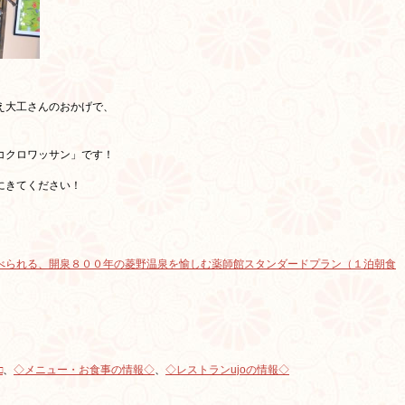
え大工さんのおかげで、
コクロワッサン」です！
にきてください！
べられる、開泉８００年の菱野温泉を愉しむ薬師館スタンダードプラン（１泊朝食
□
、
◇メニュー・お食事の情報◇
、
◇レストランujoの情報◇