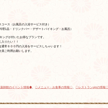
き）
スコース（お風呂の入浴サービス付き）
料理1品・ドリンクバー・デザートバイキング・お風呂）
イキングが付いたお得なプランです。
に入りたい！！
は通常６００円の入浴をサービスしちゃいます！
全員ご利用お願いします。
◆薬師館のイベント情報◆
、
◇メニュー・お食事の情報◇
、
◇レストランujoの情報