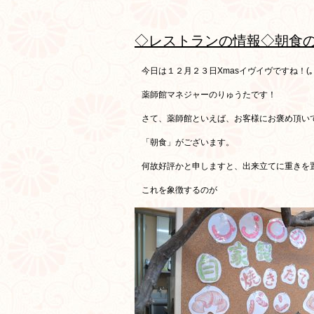
◇レストランの情報◇朝食
今日は１２月２３日Xmasイヴイヴですね！(｡･
薬師館マネジャーのりゅうたです！
さて、薬師館といえば、お客様にお褒め頂い
「朝食」がございます。
何故好評かと申しますと、出来立てに重きを
これを象徴するのが