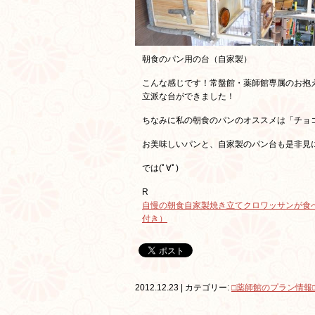
朝食のパン用の台（自家製）
こんな感じです！常盤館・薬師館専属のお抱
立派な台ができました！
ちなみに私の朝食のパンのオススメは「チョ
お美味しいパンと、自家製のパン台も是非見
では(ﾟ∀ﾟ)
R
自慢の朝食自家製焼き立てクロワッサンが食
付き）
2012.12.23 | カテゴリー:
□薬師館のプラン情報