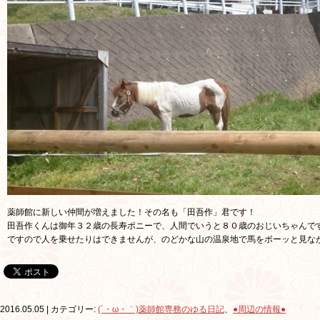
薬師館に新しい仲間が増えました！その名も「田吾作」君です！
田吾作くんは御年３２歳の長寿ポニーで、人間でいうと８０歳のおじいちゃんで
ですので人を乗せたりはできませんが、のどかな山の温泉地で馬をボーッと見な
2016.05.05 | カテゴリー:
(´・ω・｀)薬師館専務のゆる日記
、
●周辺の情報●