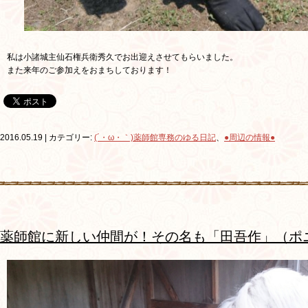
私は小諸城主仙石権兵衛秀久でお出迎えさせてもらいました。
また来年のご参加えをおまちしております！
2016.05.19 | カテゴリー:
(´・ω・｀)薬師館専務のゆる日記
、
●周辺の情報●
薬師館に新しい仲間が！その名も「田吾作」（ポ