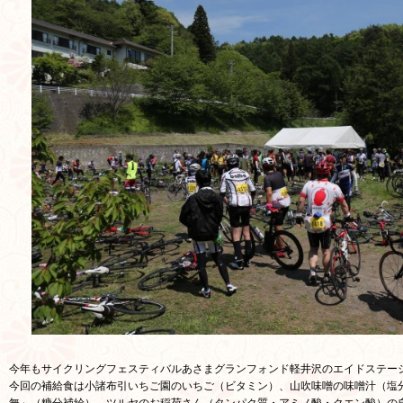
今年もサイクリングフェスティバルあさまグランフォンド軽井沢のエイドステー
今回の補給食は小諸布引いちご園のいちご（ビタミン）、山吹味噌の味噌汁（塩