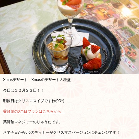
Xmasデザート Xmasのデザート３種盛
今日は１２月２２日！！
明後日はクリスマスイブですね(^O^)
薬師館のXmasプランはこちらから！
薬師館マネジャーのりゅうたです。
さて今日からujoのディナーがクリスマスバージョンにチェンジです！