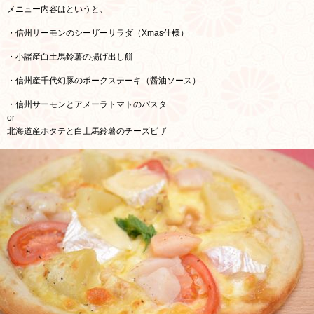
メニュー内容はというと、
・信州サーモンのシーザーサラダ（Xmas仕様）
・小諸産白土馬鈴薯の揚げ出し餅
・信州産千代幻豚のポークステーキ（醤油ソース）
・信州サーモンとアメーラトマトのパスタ
or
北海道産ホタテと白土馬鈴薯のチーズピザ