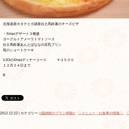
北海道産ホタテと小諸産白土馬鈴薯のチーズピザ
・Xmasデザート３種盛
ヨーグルトアメーラトマトソース
白土馬鈴薯あんとばななの豆乳プリン
苺のショートケーキ
UJOのXmasディナーコース ￥３５００
１２月２４日まで
R
2012.12.22 | カテゴリー:
□薬師館のプラン情報□
、
◇メニュー・お食事の情報◇
、