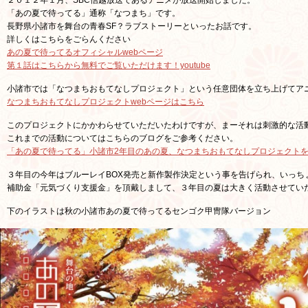
２０１２年１月、SBC信越放送であるアニメが放送開始しました。
「あの夏で待ってる」通称「なつまち」です。
長野県小諸市を舞台の青春SF？ラブストーリーといったお話です。
詳しくはこちらをごらんください
あの夏で待ってるオフィシャルwebページ
第１話はこちらから無料でご覧いただけます！youtube
小諸市では「なつまちおもてなしプロジェクト」という任意団体を立ち上げてア
なつまちおもてなしプロジェクトwebページはこちら
このプロジェクトにかかわらせていただいたわけですが、まーそれは刺激的な活
これまでの活動についてはこちらのブログをご参考ください。
「あの夏で待ってる」小諸市2年目のあの夏、なつまちおもてなしプロジェクト
３年目の今年はブルーレイBOX発売と新作製作決定という事を告げられ、いっち
補助金「元気づくり支援金」を頂戴しまして、３年目の夏は大きく活動させてい
下のイラストは秋の小諸市あの夏で待ってるセンゴク甲冑隊バージョン