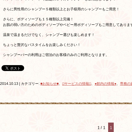
さらに男性用のシャンプー５種類以上とお子様用のシャンプーもご用意！
さらに、ボディソープも１５種類以上完備！
お肌の弱い方のためのボディソープやベビー用ボディソープもご用意してありま
温泉で温まるだけでなく、シャンプー選びも楽しめます！
ちょっと贅沢なバスタイムをお楽しみください！
シャンプーバーの利用はご宿泊のお客様のみのご利用となります。
2014.10.13 | カテゴリー:
■お知らせ■
、
□サービスの情報□
、
●館内の情報●
、
専務の
1 / 1
1