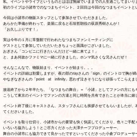
私、イベントやライブというものとはほぼ無縁でいままでの人生過ごしてまいり
初のライブは小諸市でのなつまちイベント、２回目は今回のなつまちイベントと
今回は小諸市の物販スタッフとして参加させていただきました。
あらかた準備が終わって、楽屋に戻ると石垣哲朗役の荻原秀樹さんが！
「お久しぶりです！」
実は今年の１月に常盤館で行われたなつまちファンミーティングに
ゲストとして参加していただいたきちょっと面識がございました。
おぎさん「コンビニに行きたいんだけど一緒に来てよ！」
と、まあ何故かファミマに一緒に行きました。ホンマ気さくな兄さんだぜ！
そんなこんなで、物販始まり、イベントが始まり。。。
イベントの詳細は割愛しますが、夜の部のrayさんの「sign」のイントロで胸が
やなぎなぎさんの「point at infinity」思わず泣きそうになり頑張ってこらえ
放送終了から２年半たち、「なつまちの舞台」＝「小諸」としてファンの方にも
こうして東京のイベントでファンの方達と同じ時間を共有できたことが本当に嬉
イベント終了後にキャストさん、スタッフさんにも挨拶させてもらいましたが、
てくださいました。
イベントを取り仕切り、小諸市からの要望も快く快諾してくださり、色々ご手配く
いろいろ協力しよう！とご尽力くださった大澤チーフプロデューサー、
舞台の小諸市にも協力できて良かったですといってくださった小倉プロデューサ