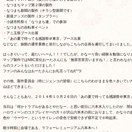
・なつまちマップ第２弾の製作
・なつまち新聞の製作（チラシ型新聞です）
・新規グッズの製作（タンブラー）
・小諸市民祭り「なつまち連」での参加
・なつまちの自転車イベント
・アニ玉祭ブース出展
・「あの夏で待ってる感謝祭＠東京」ブース出展
などなど、旅館の通常業務と並行しながらこちらの企画を遂行してまいりました
はっきりいって、超たいへーん！！！でしたが、かなーり良い経験＆勉強になり
マップ製作ではNBC宣伝おーたさんにも「無茶苦茶言いますね！」と言われなが
らのコメントもいただけました！
ファンのみんなはおーたさんにお礼言ってね!(^^)!
その他、製作委員会（特にジェンコの皆様）にこちらのわがままを色々きいてい
山ほどできました。
そんなこともあり、２０１４年１０月２６日の「あの夏で待ってる感謝祭＠東京
当日は「何かトラブルがあるとやだなー」と思い前日に六本木入りしたのが、間
ハロウィーンのコスプレイヤーの方々が沢山六本木の街におりまして、かなりの
色や「ウーウー」というサイレンの音色で安眠できず寝不足で６時起床。
朝９時前に会場である、ラフォーレミュージアム六本木へ！