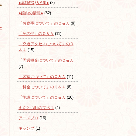
●薬師館Q＆A集●
(2)
●館内の情報●
(52)
「お食事について」のＱ＆Ａ
(9)
»
「その他」のＱ＆Ａ
(11)
「交通アクセスについて」のＱ
＆Ａ
(15)
「周辺観光について」のＱ＆Ａ
(7)
「客室について」のＱ＆Ａ
(11)
「料金について」のＱ＆Ａ
(8)
「施設について」のＱ＆Ａ
(16)
えんとつ町のプペル
(4)
アニメブロ
(16)
キャンプ
(1)