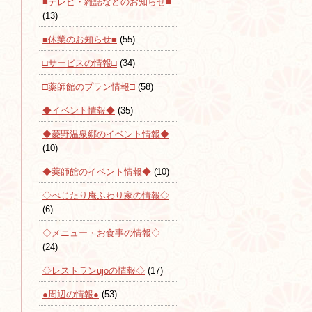
■テレビ・雑誌などのお知らせ■
(13)
■休業のお知らせ■
(55)
□サービスの情報□
(34)
□薬師館のプラン情報□
(58)
◆イベント情報◆
(35)
◆菱野温泉郷のイベント情報◆
(10)
◆薬師館のイベント情報◆
(10)
◇べじたり庵ふわり家の情報◇
(6)
◇メニュー・お食事の情報◇
(24)
◇レストランujoの情報◇
(17)
●周辺の情報●
(53)