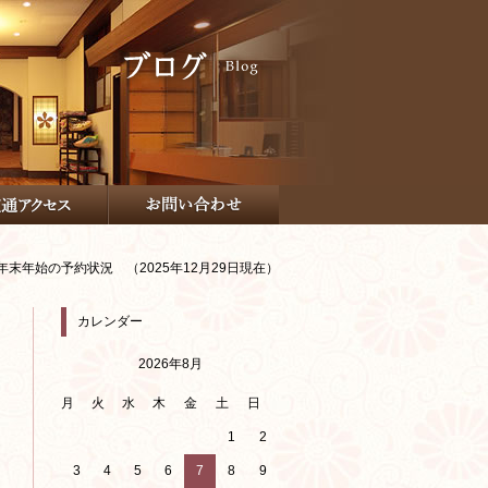
年末年始の予約状況　（2025年12月29日現在）
カレンダー
2026年8月
月
火
水
木
金
土
日
1
2
3
4
5
6
7
8
9