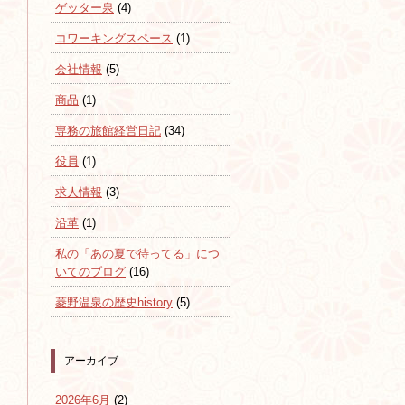
ゲッター泉
(4)
コワーキングスペース
(1)
会社情報
(5)
商品
(1)
専務の旅館経営日記
(34)
役員
(1)
求人情報
(3)
沿革
(1)
私の「あの夏で待ってる」につ
いてのブログ
(16)
菱野温泉の歴史history
(5)
アーカイブ
2026年6月
(2)