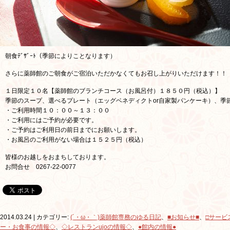
朝食ﾃﾞｻﾞｰﾄ（季節によりことなります）
さらに薬師館のご朝食がご宿泊いただかなくてもお召し上がりいただけます！！
１日限定１０名【薬師館のブランチコース（お風呂付）１８５０円（税込）】
季節のスープ、選べるプレート（エッグベネディクトor自家製パンケーキ）、季節の
・ご利用時間１０：００～１３：００
・ご利用にはご予約が必要です。
・ご予約はご利用日の前日までにお願いします。
・お風呂のご利用がない場合は１５２５円（税込）
皆様のお越しをおまちしております。
お問合せ 0267-22-0077
2014.03.24 | カテゴリー:
(´・ω・｀)薬師館専務のゆる日記
、
■お知らせ■
、
□サービ
ー・お食事の情報◇
、
◇レストランujoの情報◇
、
●館内の情報●