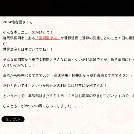
2014懐古園さくら
そんな本日ニュースがひとつ！
群馬県富岡市にある
「富岡製糸場」
が世界遺産に登録の見通しとのこと！国の重
が、
世界遺産とはすごいですね！！
そんな富岡市から車で１時間とそんなに遠くない菱野温泉ですが、折角富岡に行
んぞいかがでしょう！
富岡から軽井沢まで車で50分（高速利用）軽井沢から菱野温泉まで車で４０分（
意外と近いです、というか軽井沢の利用には非常に便利ですよ！
というわけで、薬師館はまだ５月１日、２日はお部屋の空きがございますので、
なんとも、がめつい内容になってしました。。。。