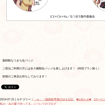
薬師館なつまち缶バッジ
ご宿泊ご利用の方には全５種類缶バッジを差し上げます！（特別プラン除く）
皆様のご来店お待ちしております！
2014.07.31 | カテゴリー:
(´・ω・｀)薬師館専務のゆる日記
、
■お知らせ■
、
□サービ
私の「あの夏で待ってる」についてのブログ