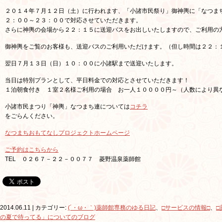
２０１４年７月１２日（土）に行われます、「小諸市民祭り」御神輿に「なつま
２：００～２３：００で対応させていただきます。
さらに神輿の会場から２２：１５に送迎バスをお出しいたしますので、ご利用の
御神輿をご覧のお客様も、送迎バスのご利用いただけます。（但し時間は２２：
翌日７月１３日（日）１０：００に小諸駅まで送迎いたします。
当日は特別プランとして、平日料金での対応とさせていただきます！
１泊朝食付き １室２名様ご利用の場合 お一人１００００円～（人数により異
小諸市民まつり「神輿」なつまち連については
コチラ
をごらんください。
なつまちおもてなしプロジェクトホームページ
ご予約はこちらから
TEL ０２６７－２２－００７７ 菱野温泉薬師館
2014.06.11 | カテゴリー:
(´・ω・｀)薬師館専務のゆる日記
、
□サービスの情報□
、
□
の夏で待ってる」についてのブログ