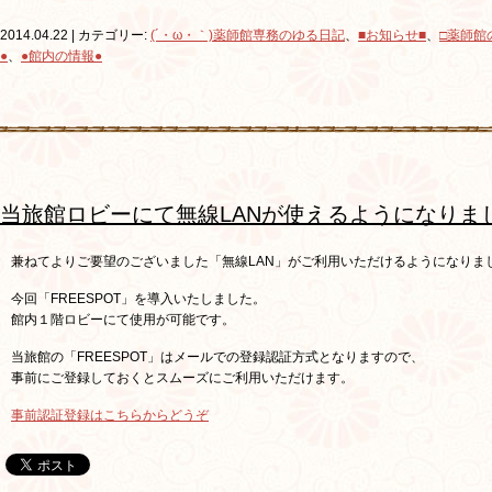
2014.04.22 | カテゴリー:
(´・ω・｀)薬師館専務のゆる日記
、
■お知らせ■
、
□薬師館
●
、
●館内の情報●
当旅館ロビーにて無線LANが使えるようになりま
兼ねてよりご要望のございました「無線LAN」がご利用いただけるようになりま
今回「FREESPOT」を導入いたしました。
館内１階ロビーにて使用が可能です。
当旅館の「FREESPOT」はメールでの登録認証方式となりますので、
事前にご登録しておくとスムーズにご利用いただけます。
事前認証登録はこちらからどうぞ