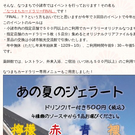
そんな、なつまちで小諸市ではイベントを行っております！その名も
「なつまちカードラリーFINAL」
です！
「FINAL」？？という方もおいでだと思いますが今年で３回目のイベントで今年
このイベントのルールは
・小諸市内の指定店舗で５００円以上のご利用でカードラリーオリジナルなつま
・指定店舗のカードラリー５枚（５店分）集めるとオリジナルクリアファイルを
・景品の交換は小諸市観光交流館で引換いたします。
年中無休（ただし年末年始休業・12/29～1/3）、ご利用時間午前9：30～午後5
です。
薬師館では、レストラン、外来入浴、ご宿泊（いづれも５００円以上）のご利用
なつまちカードラリー専用メニューもご用意しました！