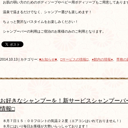
お肌の弱い方のためのボディソープやベビー用ボディソープもご用意してありま
温泉で温まるだけでなく、シャンプー選びも楽しめます！
ちょっと贅沢なバスタイムをお楽しみください！
シャンプーバーの利用はご宿泊のお客様のみのご利用となります。
2014.10.13 | カテゴリー:
■お知らせ■
、
□サービスの情報□
、
●館内の情報●
、
専務の
お好きなシャンプーを！新サービスシャンプーバ
情報□
８月７日１５：００フロントの気温２２度（エアコンはいれておりません！）
８月にはいり毎日お客様が大勢いらっしゃております！