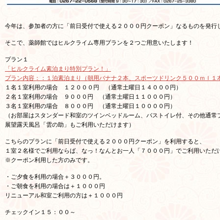
今年は、参加者の方に「前日受付で使える２０００円クーポン」なるものを発行
そこで、薬師館ではヒルクライム専用プランを２つご用意いたします！
プラン１
「ヒルクライム素泊まり特別プラン！」
プラン内容：：１泊素泊まり（朝用バナナ２本、スポーツドリンク５００ｍｌ１
１名１室利用の場合 １２０００円 （通常土曜日１４０００円）
２名１室利用の場合 ９０００円 （通常土曜日１１０００円）
３名１室利用の場合 ８０００円 （通常土曜日１００００円）
（お部屋はスタンダード和室のツインベッドルーム、バストイレ付、その他通常プラン
展望露天風呂「雲の助」もご利用いただけます）
こちらのプランに「前日受付で使える２０００円クーポン」を利用すると、
１室２名様でご利用ならば、なっ！なんとお一人「７０００円」でご利用いただ
※クーポン利用した方のみです。
・ご夕食を利用の場合＋３０００円。
・ご朝食を利用の場合は＋１０００円
リニューアル和室ご利用の方は＋１０００円
チェックイン１５：００～