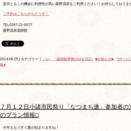
是非ともこの機会に利便性が高い菱野温泉をご利用ください！お待ちしておりま
ご予約はこちらからどうぞ！
TEL0267-22-0077
菱野温泉薬師館
2014.06.25 | カテゴリー:
(´・ω・｀)薬師館専務のゆる日記
、
■お知らせ■
、
□サービ
報●
７月１２日小諸市民祭り「なつまち連」参加者の
のプラン情報□
今年ももうすぐ夏が始まりますね！