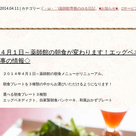
2014.04.11 | カテゴリー:
(´・ω・｀)薬師館専務のゆる日記
、
■お知らせ■
、
□サービ
４月１日～薬師館の朝食が変わります！エッグベ
事の情報◇
２０１４年４月１日～薬師館の朝食メニューがリニューアル。
朝食プレートを３種類の中からお選びいただけるようになります！
選べる朝食プレート３種類
エッグベネディクト、自家製朝食パンケーキ、和風おかずプレート