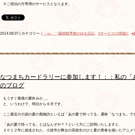
※ご宿泊の方専用のサービスとなります。
2014.08.07 | カテゴリー:
(´・ω・｀)薬師館専務のゆる日記
、
□サービスの情報□
、
●
なつまちカードラリーに参加します！：：私の「
のブログ
もうすぐ最後の夏休みか＿。
と、いうわけで、明日から８月です。
ここ最近の小諸の夏の風物詩といえば「あの夏で待ってる」通称「なつまち」で
「あの夏で待ってる」とはなんぞや？？という方にご説明いたしますと、
２０１２年に放送された、小諸市が舞台の高校生のひと夏の青春を描いたアニメ