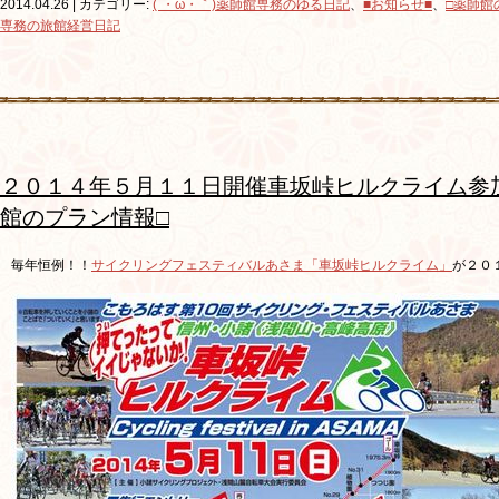
2014.04.26 | カテゴリー:
(´・ω・｀)薬師館専務のゆる日記
、
■お知らせ■
、
□薬師館
専務の旅館経営日記
２０１４年５月１１日開催車坂峠ヒルクライム参加
館のプラン情報□
毎年恒例！！
サイクリングフェスティバルあさま「車坂峠ヒルクライム」
が２０