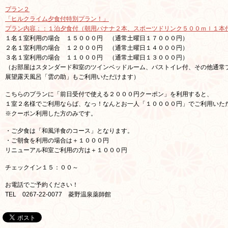
プラン２
「ヒルクライム夕食付特別プラン！」
プラン内容：：１泊夕食付（朝用バナナ２本、スポーツドリンク５００ｍｌ１本
１名１室利用の場合 １５０００円 （通常土曜日１７０００円）
２名１室利用の場合 １２０００円 （通常土曜日１４０００円）
３名１室利用の場合 １１０００円 （通常土曜日１３０００円）
（お部屋はスタンダード和室のツインベッドルーム、バストイレ付、その他通常プラン
展望露天風呂「雲の助」もご利用いただけます）
こちらのプランに「前日受付で使える２０００円クーポン」を利用すると、
１室２名様でご利用ならば、なっ！なんとお一人「１００００円」でご利用いた
※クーポン利用した方のみです。
・ご夕食は「和風洋食のコース」となります。
・ご朝食を利用の場合は＋１０００円
リニューアル和室ご利用の方は＋１０００円
チェックイン１５：００～
お電話でご予約ください！
TEL 0267-22-0077 菱野温泉薬師館