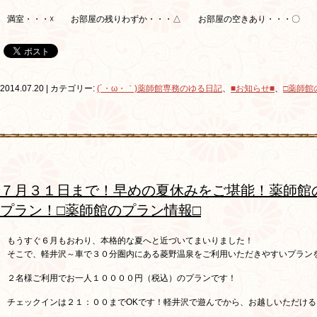
満室・・・☓ お部屋の残りわずか・・・△ お部屋の空きあり・・・〇
2014.07.20 | カテゴリー:
(´・ω・｀)薬師館専務のゆる日記
、
■お知らせ■
、
□薬師館
７月３１日まで！早めの夏休みをご堪能！薬師館
プラン！□薬師館のプラン情報□
もうすぐ６月もおわり、本格的な夏へと近づいてまいりました！
そこで、軽井沢～車で３０分圏内にある菱野温泉をご利用いただきやすいプラン
２名様ご利用でお一人１００００円（税込）のプランです！
チェックインは２１：００までOKです！軽井沢で遊んでから、お越しいただけ