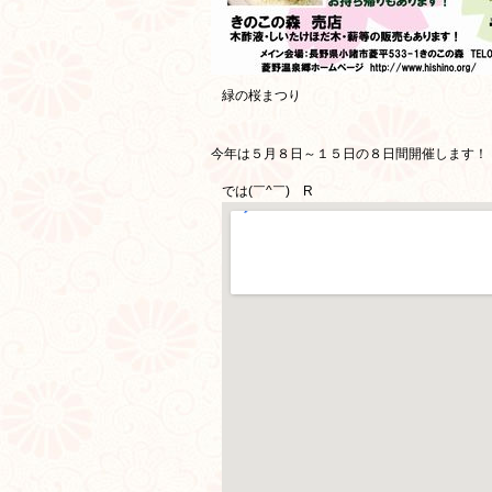
緑の桜まつり
今年は５月８日～１５日の８日間開催します！
では(￣^￣)ゞR