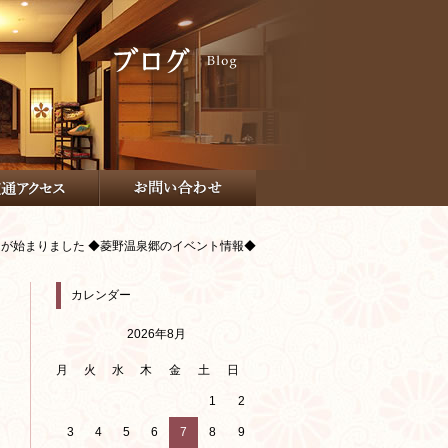
」が始まりました ◆菱野温泉郷のイベント情報◆
カレンダー
2026年8月
月
火
水
木
金
土
日
1
2
3
4
5
6
7
8
9