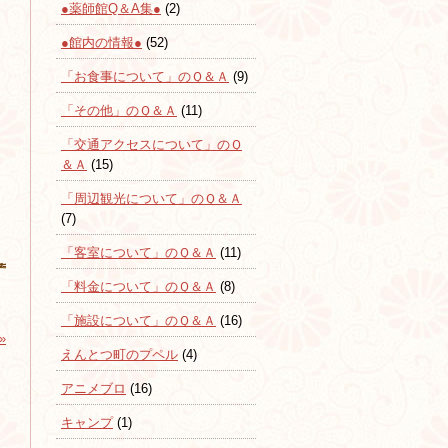
●薬師館Q＆A集●
(2)
●館内の情報●
(52)
「お食事について」のＱ＆Ａ
(9)
「その他」のＱ＆Ａ
(11)
「交通アクセスについて」のＱ
＆Ａ
(15)
「周辺観光について」のＱ＆Ａ
(7)
「客室について」のＱ＆Ａ
(11)
「料金について」のＱ＆Ａ
(8)
「施設について」のＱ＆Ａ
(16)
»
えんとつ町のプペル
(4)
アニメブロ
(16)
キャンプ
(1)