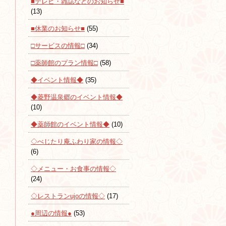
■テレビ・雑誌などのお知らせ■
(13)
■休業のお知らせ■
(55)
□サービスの情報□
(34)
□薬師館のプラン情報□
(58)
◆イベント情報◆
(35)
◆菱野温泉郷のイベント情報◆
(10)
◆薬師館のイベント情報◆
(10)
◇べじたり庵ふわり家の情報◇
(6)
◇メニュー・お食事の情報◇
(24)
◇レストランujoの情報◇
(17)
●周辺の情報●
(53)