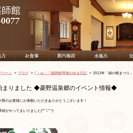
プページ
ブログ
(´・ω・｀)薬師館専務のゆる日記
2013年「緑の桜まつり
が始まりました ◆菱野温泉郷のイベント情報◆
大勢のお客様にが来館いただきありがとうございます！
がやってまいりました(*ﾟ▽ﾟ*)