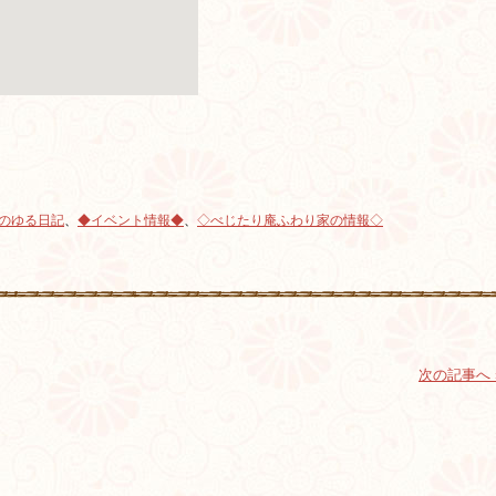
務のゆる日記
、
◆イベント情報◆
、
◇べじたり庵ふわり家の情報◇
次の記事へ 