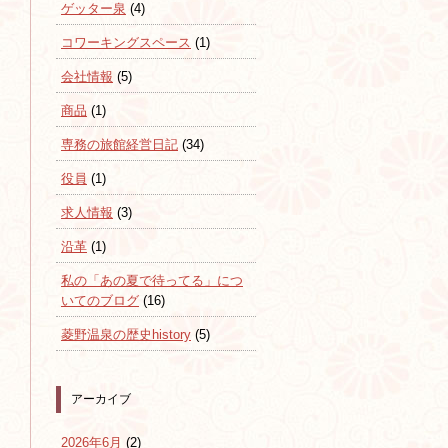
ゲッター泉
(4)
コワーキングスペース
(1)
会社情報
(5)
商品
(1)
専務の旅館経営日記
(34)
役員
(1)
求人情報
(3)
沿革
(1)
私の「あの夏で待ってる」につ
いてのブログ
(16)
菱野温泉の歴史history
(5)
アーカイブ
2026年6月
(2)