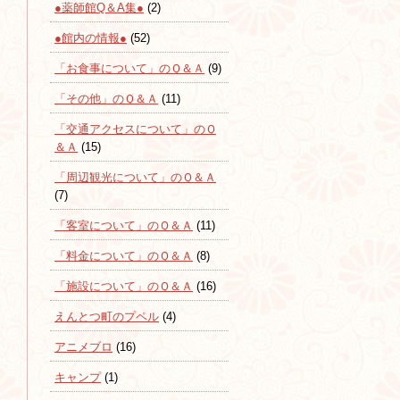
●薬師館Q＆A集●
(2)
●館内の情報●
(52)
「お食事について」のＱ＆Ａ
(9)
「その他」のＱ＆Ａ
(11)
「交通アクセスについて」のＱ
＆Ａ
(15)
「周辺観光について」のＱ＆Ａ
(7)
「客室について」のＱ＆Ａ
(11)
「料金について」のＱ＆Ａ
(8)
「施設について」のＱ＆Ａ
(16)
えんとつ町のプペル
(4)
アニメブロ
(16)
キャンプ
(1)