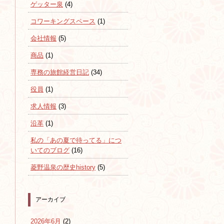
ゲッター泉
(4)
コワーキングスペース
(1)
会社情報
(5)
商品
(1)
専務の旅館経営日記
(34)
役員
(1)
求人情報
(3)
沿革
(1)
私の「あの夏で待ってる」につ
いてのブログ
(16)
菱野温泉の歴史history
(5)
アーカイブ
2026年6月
(2)