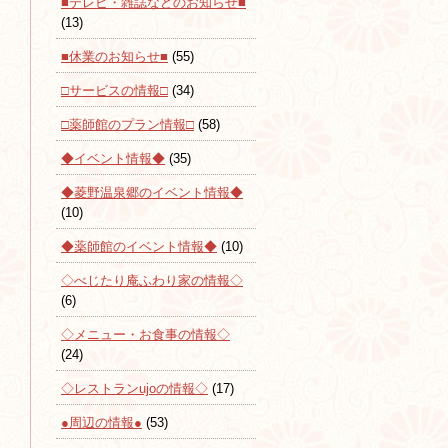
■テレビ・雑誌などのお知らせ■
(13)
■休業のお知らせ■
(55)
□サービスの情報□
(34)
□薬師館のプラン情報□
(58)
◆イベント情報◆
(35)
◆菱野温泉郷のイベント情報◆
(10)
◆薬師館のイベント情報◆
(10)
◇べじたり庵ふわり家の情報◇
(6)
◇メニュー・お食事の情報◇
(24)
◇レストランujoの情報◇
(17)
●周辺の情報●
(53)