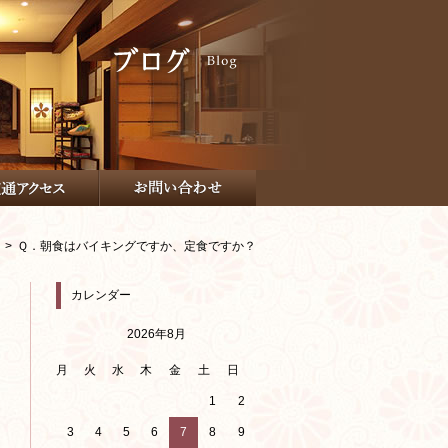
Ｑ．朝食はバイキングですか、定食ですか？
カレンダー
2026年8月
月
火
水
木
金
土
日
1
2
3
4
5
6
7
8
9