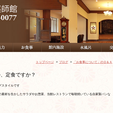
トップページ
ブログ
「お食事について」のＱ＆Ａ
か、定食ですか？
グスタイルです
の素材を生かしたサラダやお惣菜、当館レストランで毎朝焼いている自家製パンな